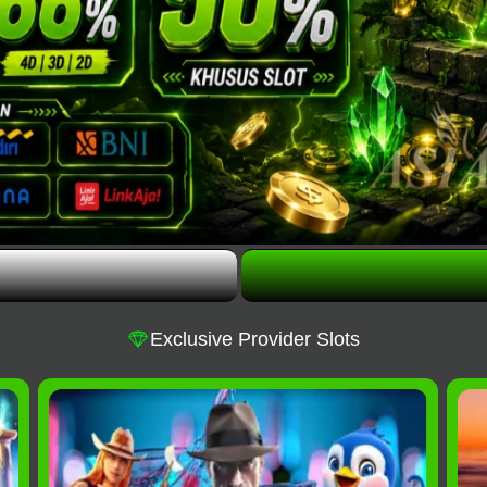
Exclusive Provider Slots