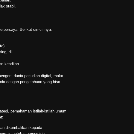
bahan.
ak stabil.
rpercaya. Berikut ciri-cirinya:
to).
ng, dll.
n keadilan.
engerti dunia perjudian digital, maka
Anda dengan pengetahuan yang bisa
ategi, pemahaman istilah-istilah umum,
t:
kan dikembalikan kepada
g pemain untuk memperoleh