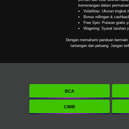
kemenangan dalam permainan 
Volatilitas: Ukuran tingka
Bonus rollingan & cashbac
Free Spin: Putaran gratis
Wagering: Syarat taruhan y
Dengan memahami panduan bermain sec
tantangan dan peluang. Jangan te
BCA
CIMB